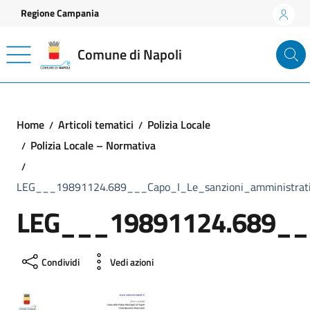
Vai ai contenuti
Vai al footer
Regione Campania
Comune di Napoli
Home
Articoli tematici
Polizia Locale
Polizia Locale – Normativa
LEG___19891124.689___Capo_I_Le_sanzioni_amministrativ
LEG___19891124.689___C
Condividi
Vedi azioni