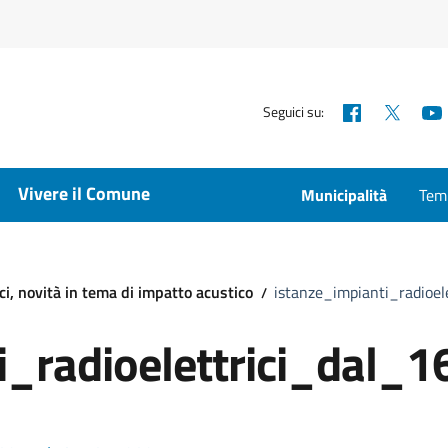
Facebook
X
Seguici su:
Vivere il Comune
Municipalità
Temp
ici, novità in tema di impatto acustico
istanze_impianti_radio
ti_radioelettrici_da