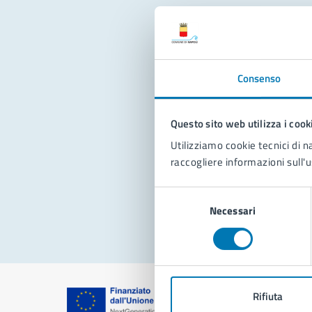
Con
Consenso
Questo sito web utilizza i cook
Utilizziamo cookie tecnici di n
raccogliere informazioni sull'u
Pro
Selezione
Necessari
del
consenso
Rifiuta
Comune di Na