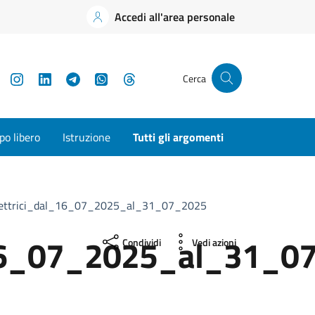
Accedi all'area personale
YouTube
Instagram
LinkedIn
Telegram
WhatsApp
Threads
Cerca
o libero
Istruzione
Tutti gli argomenti
elettrici_dal_16_07_2025_al_31_07_2025
l_16_07_2025_al_31_0
Condividi
Vedi azioni