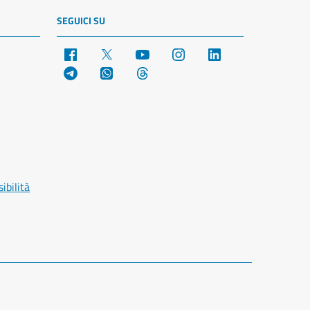
SEGUICI SU
Facebook
X
YouTube
Instagram
LinkedIn
Telegram
WhatsApp
Threads
ibilità