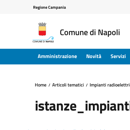
Vai ai contenuti
Vai al footer
Regione Campania
Comune di Napoli
Amministrazione
Novità
Servizi
Home
Articoli tematici
Impianti radioelettr
istanze_impian