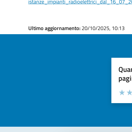
istanze_impianti_radioelettrici_dal_16_0
Ultimo aggiornamento:
20/10/2025, 10:13
Quan
pagi
Valuta la
Selezi
Valuta 
Val