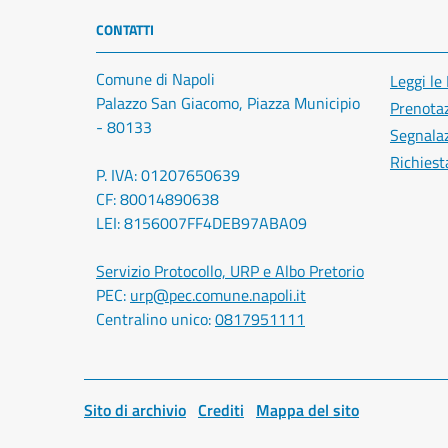
CONTATTI
Comune di Napoli
Leggi le
Palazzo San Giacomo, Piazza Municipio
Prenota
- 80133
Segnalaz
Richiest
P. IVA: 01207650639
CF: 80014890638
LEI: 8156007FF4DEB97ABA09
Servizio Protocollo, URP e Albo Pretorio
PEC:
urp@pec.comune.napoli.it
Centralino unico:
0817951111
Sito di archivio
Crediti
Mappa del sito