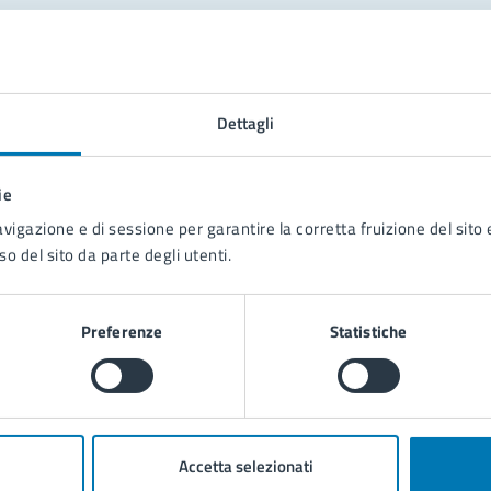
tatta il comune
Leggi le domande frequenti
Dettagli
Richiedi assistenza
ie
Prenota appuntamento
avigazione e di sessione per garantire la corretta fruizione del sito e
so del sito da parte degli utenti.
blemi in città
Segnala disservizio
Preferenze
Statistiche
Accetta selezionati
poli