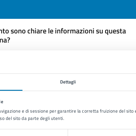
to sono chiare le informazioni su questa
na?
 chiarezza delle informazioni (da 1 a 5 stelle)
ona il numero di stelle per valutare la chiarezza delle inform
1 stelle su 5
uta 2 stelle su 5
Valuta 3 stelle su 5
Valuta 4 stelle su 5
Valuta 5 stelle su 5
Dettagli
ie
avigazione e di sessione per garantire la corretta fruizione del sito e
tatta il comune
so del sito da parte degli utenti.
Leggi le domande frequenti