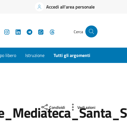
Accedi all'area personale
YouTube
Instagram
LinkedIn
Telegram
WhatsApp
Threads
Cerca
o libero
Istruzione
Tutti gli argomenti
e_Mediateca_Santa_S
Condividi
Vedi azioni