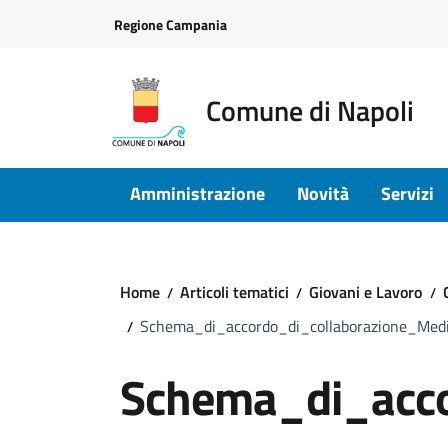
Vai ai contenuti
Vai al footer
Regione Campania
Comune di Napoli
Amministrazione
Novità
Servizi
Home
Articoli tematici
Giovani e Lavoro
Schema_di_accordo_di_collaborazione_Med
Schema_di_acco