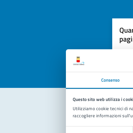
Quan
pagi
Valuta la
Selezi
Valuta 
Val
Consenso
Questo sito web utilizza i cook
Utilizziamo cookie tecnici di n
Con
raccogliere informazioni sull'u
Selezione