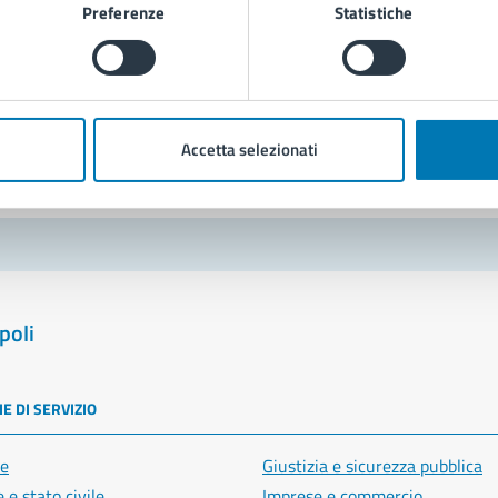
Preferenze
Statistiche
Richiedi assistenza
Prenota appuntamento
blemi in città
Accetta selezionati
Segnala disservizio
poli
E DI SERVIZIO
e
Giustizia e sicurezza pubblica
 e stato civile
Imprese e commercio