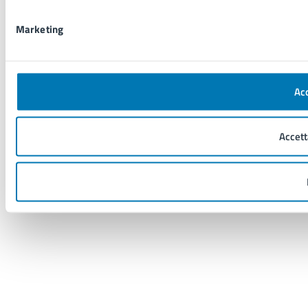
Marketing
Acc
Accett