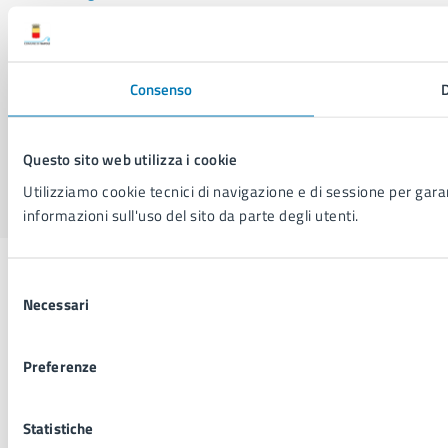
SEGUICI SU
Facebook
X
YouTube
Instagram
LinkedIn
Telegram
WhatsApp
Threa
Consenso
D
Questo sito web utilizza i cookie
Sito di archivio
Crediti
Mappa del sito
Utilizziamo cookie tecnici di navigazione e di sessione per garant
informazioni sull'uso del sito da parte degli utenti.
Selezione
Necessari
del
consenso
Preferenze
Statistiche