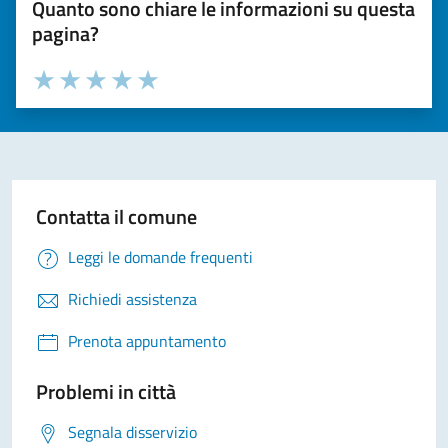
Quanto sono chiare le informazioni su questa
pagina?
Valuta la chiarezza delle informazioni (da 1 a 5 stelle)
Seleziona il numero di stelle per valutare la chiarezza delle i
Valuta 1 stelle su 5
Valuta 2 stelle su 5
Valuta 3 stelle su 5
Valuta 4 stelle su 5
Valuta 5 stelle su 5
Contatta il comune
Leggi le domande frequenti
Richiedi assistenza
Prenota appuntamento
Problemi in città
Segnala disservizio